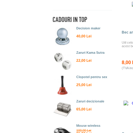
CADOURI IN TOP
Decision maker
Bec an
40,00 Lei
Util celo
acest be
Zaruri Kama Sutra
22,00 Lei
8,00 
(TVA in
Clopotel pentru sex
25,00 Lei
Zaruri decizionale
65,00 Lei
Mouse wireless
100,00 Lei