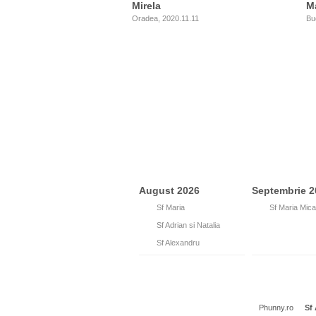
Mirela
M
Oradea, 2020.11.11
Bu
August 2026
Septembrie 2
15
Sf Maria
8
Sf Maria Mica
26
Sf Adrian si Natalia
30
Sf Alexandru
Phunny.ro
Sf 