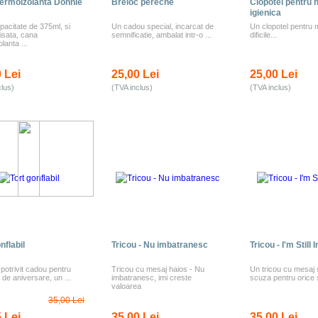
ermoizolanta Donnie
Breloc pereche
Clopotel pentru h
igienica
pacitate de 375ml, si
Un cadou special, incarcat de
Un clopotel pentru
nisata, cana
semnificatie, ambalat intr-o ...
dificile...
lanta ...
 Lei
25,00 Lei
25,00 Lei
clus)
(TVA inclus)
(TVA inclus)
nflabil
Tricou - Nu imbatranesc
Tricou - I'm Still 
 potrivit cadou pentru
Tricou cu mesaj haios - Nu
Un tricou cu mesaj s
p de aniversare, un ...
imbatranesc, imi creste
scuza pentru orice si
valoarea
35,00 Lei
 Lei
35,00 Lei
35,00 Lei