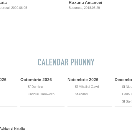
aria
Roxana Amancei
curesti, 2020.06.05
Bucuresti, 2018.03.29
CALENDAR PHUNNY
026
Octombrie 2026
Noiembrie 2026
Decembr
26
Sf Dumitru
8
Sf Mihail si Gavril
6
Sf Nic
31
Cadouri Halloween
30
Sf Andrei
25
Cadour
27
Sf Ste
Adrian si Natalia