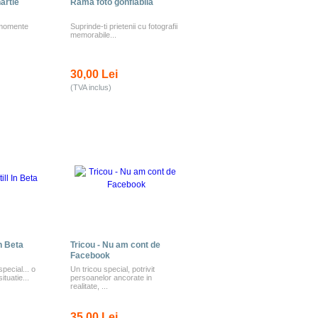
artie
Rama foto gonflabila
 momente
Suprinde-ti prietenii cu fotografii
memorabile...
30,00 Lei
(TVA inclus)
In Beta
Tricou - Nu am cont de
Facebook
pecial... o
Un tricou special, potrivit
tuatie...
persoanelor ancorate in
realitate, ...
35,00 Lei