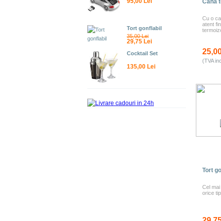
95,00 Lei
Cana t
Cu o ca
atent fi
Tort gonflabil
termoizo
35,00 Lei
29,75 Lei
25,00
Cocktail Set
(TVA in
135,00 Lei
Tort go
Cel mai
orice ti
29,75