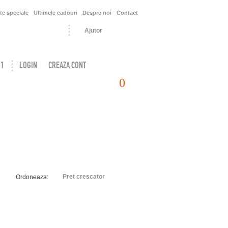
te speciale
Ultimele cadouri
Despre noi
Contact
Ajutor
71
LOGIN
CREAZA CONT
0
uri
 pe Phunny.ro si pot fi livrate rapid
Pret crescator
Ordoneaza: