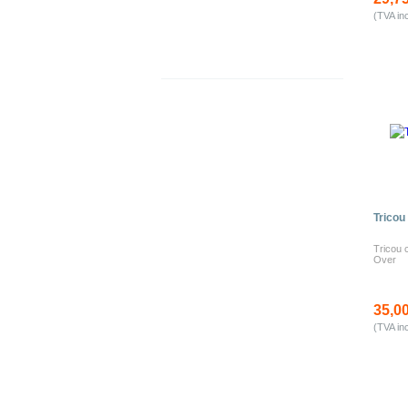
(TVA in
Tricou
Tricou 
Over
35,00
(TVA in