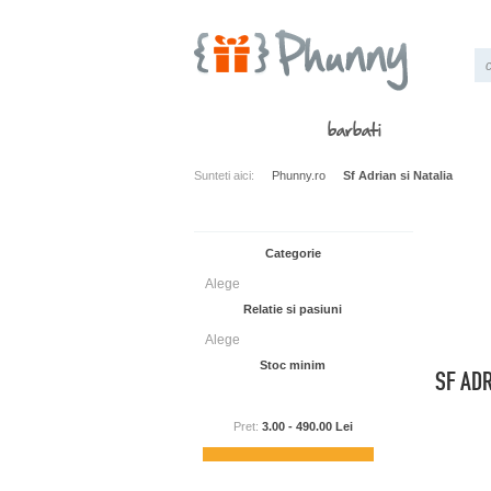
barbati
Sunteti aici:
Phunny.ro
Sf Adrian si Natalia
Cad
Categorie
Cele
din 
Alege
Relatie si pasiuni
Alege
Stoc minim
SF ADR
Pret:
3.00
-
490.00
Lei