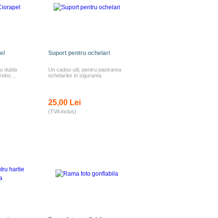
el
Suport pentru ochelari
cu dubla
Un cadou util, pentru pastrarea
reloc...
ochelarilor in siguranta.
25,00 Lei
(TVA inclus)