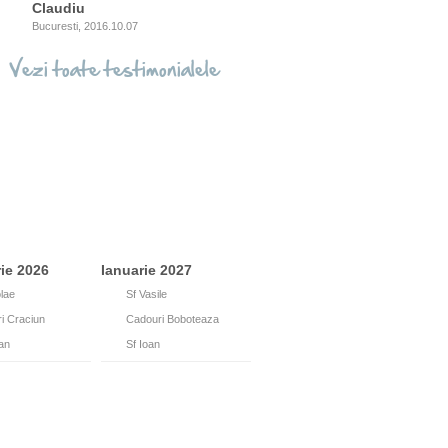
Claudiu
Bucuresti, 2016.10.07
Vezi toate testimonialele
ie 2026
Ianuarie 2027
Februarie 2027
Mar
olae
1
Sf Vasile
14
Valentine's Day
1
i Craciun
6
Cadouri Boboteaza
24
Cadouri Dragobete
8
fan
7
Sf Ioan