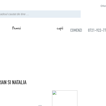
Ofer
femei
copii
COMENZI
0721-922-7
ouri de Sf. Adrian si Natalia recomandate de Phunny.ro - Magazin onlline de cado
 mai haioase idei de cadouri pentru sarbatoarea Sfantului Adrian si Natalia sunt aici
stoc, oriunde in Bucuresti sau provincie.
IAN SI NATALIA