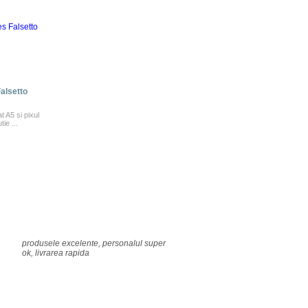
Falsetto
 A5 si pixul
tie ...
produsele excelente, personalul super
ok, livrarea rapida