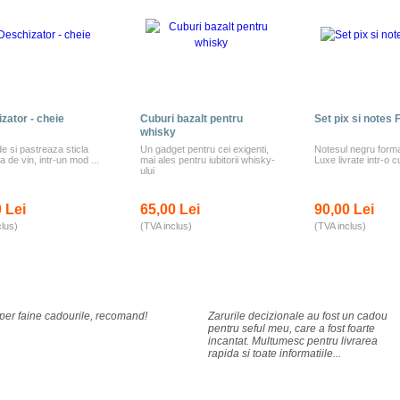
zator - cheie
Cuburi bazalt pentru
Set pix si notes 
whisky
e si pastreaza sticla
Un gadget pentru cei exigenti,
Notesul negru format
a de vin, intr-un mod ...
mai ales pentru iubitorii whisky-
Luxe livrate intr-o cu
ului
 Lei
65,00 Lei
90,00 Lei
clus)
(TVA inclus)
(TVA inclus)
per faine cadourile, recomand!
Zarurile decizionale au fost un cadou
pentru seful meu, care a fost foarte
incantat. Multumesc pentru livrarea
rapida si toate informatiile...