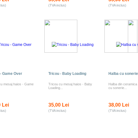
clus)
(TVA inclus)
(TVA inclus)
 - Game Over
Tricou - Baby Loading
Halba cu sonerie
cu mesaj haios - Game
Tricou cu mesaj haios - Baby
Halba din ceramica
Loading...
cu sonerie...
 Lei
35,00 Lei
38,00 Lei
clus)
(TVA inclus)
(TVA inclus)