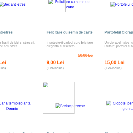
ti-stres
Felicitare cu semn de carte
Portofelul Ciorap
r lipsiti de idei si stresati,
Insoteste-ti cadoul cu o felicitare
Un ciorapel haios, 
c anti-stres ...
eleganta si discreta...
utilitate: portofel si b
10,00 Lei
Lei
9,00 Lei
15,00 Lei
clus)
(TVA inclus)
(TVA inclus)