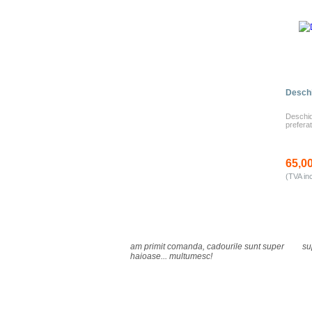
Deschi
Deschid
preferat
65,00
(TVA in
am primit comanda, cadourile sunt super
su
haioase... multumesc!