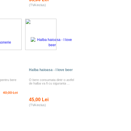
(TVA inclus)
Halba haioasa - I love beer
 pentru bere
O bere consumata dintr-o astfel
de halba va fi cu siguranta ...
40,00 Lei
45,00 Lei
(TVA inclus)