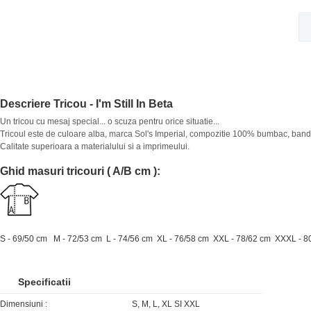
Descriere Tricou - I'm Still In Beta
Un tricou cu mesaj special... o scuza pentru orice situatie...
Tricoul este de culoare alba, marca Sol's Imperial, compozitie 100% bumbac, banda
Calitate superioara a materialului si a imprimeului.
Ghid masuri tricouri ( A/B cm ):
S -
69/50 cm
M -
72/53 cm
L -
74/56 cm
XL -
76/58 cm
XXL -
78/62 cm
XXXL -
8
Specificatii
Dimensiuni :
S, M, L, XL SI XXL