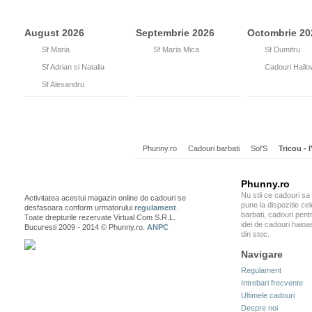
August 2026
Septembrie 2026
Octombrie 20
15
Sf Maria
8
Sf Maria Mica
26
Sf Dumitru
26
Sf Adrian si Natalia
31
Cadouri Hall
30
Sf Alexandru
Phunny.ro
Cadouri barbati
Sol'S
Tricou - I
Phunny.ro
Nu stii ce cadouri sa
Activitatea acestui magazin online de cadouri se
pune la dispozitie ce
desfasoara conform urmatorului
regulament
.
barbati, cadouri pentr
Toate drepturile rezervate Virtual Com S.R.L.
idei de cadouri haioa
Bucuresti 2009 - 2014 © Phunny.ro.
ANPC
din stoc.
Navigare
Regulament
Intrebari frecvente
Ultimele cadouri
Despre noi