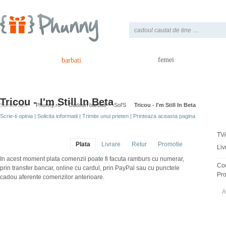
femei
barbati
Tricou - I'm Still In Beta
Sunteti aici:
Phunny.ro
Cadouri barbati
Sol'S
Tricou - I'm Still In Beta
Scrie-ti opinia
|
Solicita informatii
|
Trimite unui prieten
|
Printeaza aceasta pagina
TVA
Plata
Livrare
Retur
Promotie
Liv
In acest moment plata comenzii poate fi facuta ramburs cu numerar,
Co
prin transfer bancar, online cu cardul, prin PayPal sau cu punctele
Pro
cadou aferente comenzilor anterioare.
A