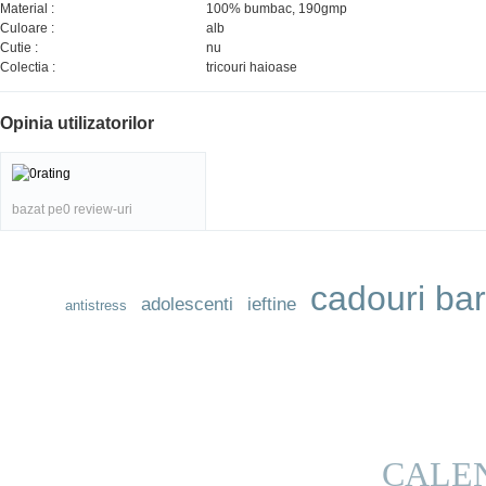
Material :
100% bumbac, 190gmp
Culoare :
alb
Cutie :
nu
Colectia :
tricouri haioase
Opinia utilizatorilor
bazat pe0 review-uri
cadouri bar
adolescenti
ieftine
antistress
CALE