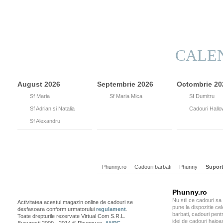
CALE
August 2026
Septembrie 2026
Octombrie 20
15
Sf Maria
8
Sf Maria Mica
26
Sf Dumitru
26
Sf Adrian si Natalia
31
Cadouri Hall
30
Sf Alexandru
Phunny.ro
Cadouri barbati
Phunny
Suport
Phunny.ro
Nu stii ce cadouri sa
Activitatea acestui magazin online de cadouri se
pune la dispozitie ce
desfasoara conform urmatorului
regulament
.
barbati, cadouri pentr
Toate drepturile rezervate Virtual Com S.R.L.
idei de cadouri haioa