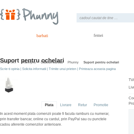
femei
barbati
Suport pentru ochelari
Sunteti aici:
Phunny.ro
Cadouri barbati
Phunny
Suport pentru ochelari
Scrie-ti opinia
|
Solicita informatii
|
Trimite unui prieten
|
Printeaza aceasta pagina
TVA
Liv
Co
Pro
Plata
Livrare
Retur
Promotie
In acest moment plata comenzii poate fi facuta ramburs cu numerar,
prin transfer bancar, online cu cardul, prin PayPal sau cu punctele
cadou aferente comenzilor anterioare.