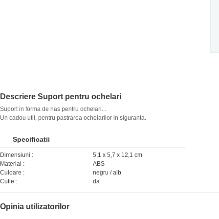
Descriere Suport pentru ochelari
Suport in forma de nas pentru ochelari...
Un cadou util, pentru pastrarea ochelarilor in siguranta.
Specificatii
Dimensiuni :
5,1 x 5,7 x 12,1 cm
Material :
ABS
Culoare :
negru / alb
Cutie :
da
Opinia utilizatorilor