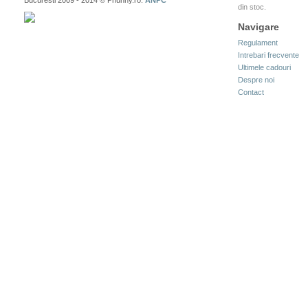
Bucuresti 2009 - 2014 © Phunny.ro.
ANPC
din stoc.
Navigare
Regulament
Intrebari frecvente
Ultimele cadouri
Despre noi
Contact