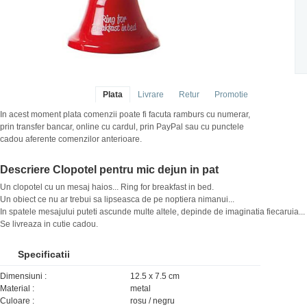
Plata
Livrare
Retur
Promotie
In acest moment plata comenzii poate fi facuta ramburs cu numerar,
prin transfer bancar, online cu cardul, prin PayPal sau cu punctele
cadou aferente comenzilor anterioare.
Descriere Clopotel pentru mic dejun in pat
Un clopotel cu un mesaj haios... Ring for breakfast in bed.
Un obiect ce nu ar trebui sa lipseasca de pe noptiera nimanui...
In spatele mesajului puteti ascunde multe altele, depinde de imaginatia fiecaruia...
Se livreaza in cutie cadou.
Specificatii
Dimensiuni :
12.5 x 7.5 cm
Material :
metal
Culoare :
rosu / negru