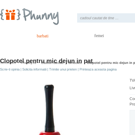
femei
barbati
Clopotel pentru mic dejun in pat
Sunteti aici:
Phunny.ro
Cadouri barbati
Simbolice
Clopotel pentru mic dejun in 
Scrie-ti opinia
|
Solicita informatii
|
Trimite unui prieten
|
Printeaza aceasta pagina
TVA
Liv
Co
Pro