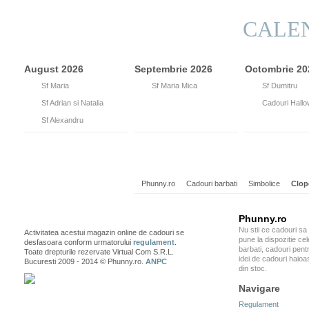
CALE
August 2026
Septembrie 2026
Octombrie 20
15
Sf Maria
8
Sf Maria Mica
26
Sf Dumitru
26
Sf Adrian si Natalia
31
Cadouri Hall
30
Sf Alexandru
Phunny.ro
Cadouri barbati
Simbolice
Clop
Phunny.ro
Nu stii ce cadouri sa
Activitatea acestui magazin online de cadouri se
pune la dispozitie ce
desfasoara conform urmatorului
regulament
.
barbati, cadouri pentr
Toate drepturile rezervate Virtual Com S.R.L.
idei de cadouri haioa
Bucuresti 2009 - 2014 © Phunny.ro.
ANPC
din stoc.
Navigare
Regulament