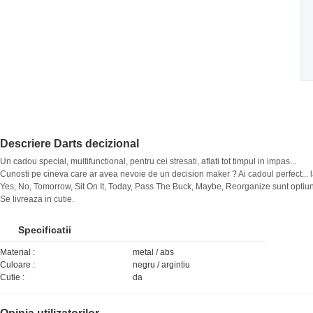
Descriere Darts decizional
Un cadou special, multifunctional, pentru cei stresati, aflati tot timpul in impas...
Cunosti pe cineva care ar avea nevoie de un decision maker ? Ai cadoul perfect... 
Yes, No, Tomorrow, Sit On It, Today, Pass The Buck, Maybe, Reorganize sunt optiunil
Se livreaza in cutie.
Specificatii
Material :
metal / abs
Culoare :
negru / argintiu
Cutie :
da