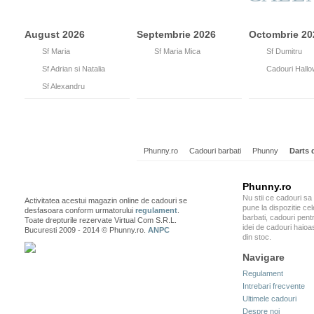
August 2026
Septembrie 2026
Octombrie 20
15
Sf Maria
8
Sf Maria Mica
26
Sf Dumitru
26
Sf Adrian si Natalia
31
Cadouri Hall
30
Sf Alexandru
Phunny.ro
Cadouri barbati
Phunny
Darts 
Phunny.ro
Nu stii ce cadouri sa
Activitatea acestui magazin online de cadouri se
pune la dispozitie ce
desfasoara conform urmatorului
regulament
.
barbati, cadouri pentr
Toate drepturile rezervate Virtual Com S.R.L.
idei de cadouri haioa
Bucuresti 2009 - 2014 © Phunny.ro.
ANPC
din stoc.
Navigare
Regulament
Intrebari frecvente
Ultimele cadouri
Despre noi