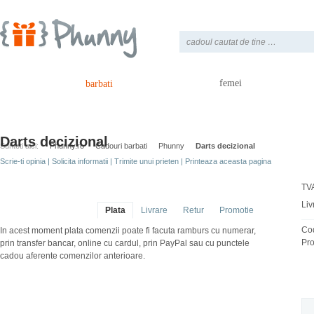
femei
barbati
Darts decizional
Sunteti aici:
Phunny.ro
Cadouri barbati
Phunny
Darts decizional
Scrie-ti opinia
|
Solicita informatii
|
Trimite unui prieten
|
Printeaza aceasta pagina
TVA
Liv
Plata
Livrare
Retur
Promotie
Co
In acest moment plata comenzii poate fi facuta ramburs cu numerar,
Pro
prin transfer bancar, online cu cardul, prin PayPal sau cu punctele
cadou aferente comenzilor anterioare.