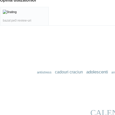
Opinia utilizatorilor
bazat pe0 review-uri
adolescenti
cadouri craciun
antistress
an
CALE