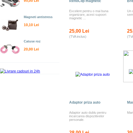
95,00 Lei
RenoClip magnetic
Bre
Excelent pentru o mai buna
Un c
organizare, acest supoort
semn
Magneti antistress
magnetic ...
10,10 Lei
25,00 Lei
25
(TVA inclus)
(TVA
Catuse roz
20,00 Lei
Adaptor priza auto
Man
Adaptor auto dublu pentru
Manu
incarcarea dispozitivelor
personale.
28,00 Lei
30