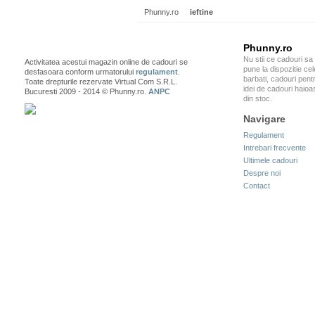
Phunny.ro
ieftine
Phunny.ro
Nu stii ce cadouri sa
Activitatea acestui magazin online de cadouri se
pune la dispozitie ce
desfasoara conform urmatorului
regulament
.
barbati, cadouri pentr
Toate drepturile rezervate Virtual Com S.R.L.
idei de cadouri haioa
Bucuresti 2009 - 2014 © Phunny.ro.
ANPC
din stoc.
Navigare
Regulament
Intrebari frecvente
Ultimele cadouri
Despre noi
Contact