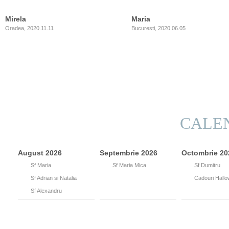
Mirela
Maria
Oradea, 2020.11.11
Bucuresti, 2020.06.05
CALE
August 2026
Septembrie 2026
Octombrie 20
15
Sf Maria
8
Sf Maria Mica
26
Sf Dumitru
26
Sf Adrian si Natalia
31
Cadouri Hall
30
Sf Alexandru