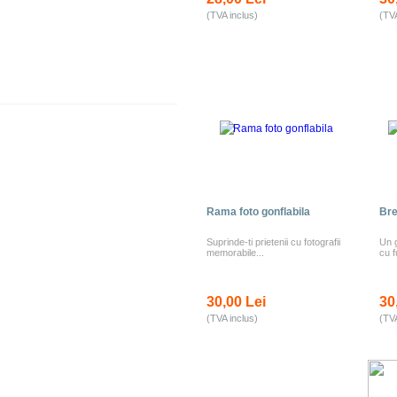
(TVA inclus)
(TVA
Rama foto gonflabila
Bre
Suprinde-ti prietenii cu fotografii
Un g
memorabile...
cu f
30,00 Lei
30
(TVA inclus)
(TVA