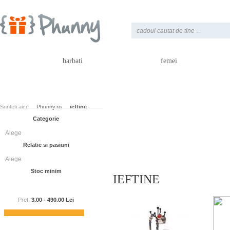
barbati
femei
Sunteti aici:
Phunny.ro
ieftine
Cadouri ieftine cu efect garantat. Su
Categorie
noastra. Cadouri ieftine haioase si ca
Indiferent de natura ocaziei, gama div
Alege
aprecierea si gratitudinea ta celui ca
Relatie si pasiuni
Alege
Stoc minim
IEFTINE
Pret:
3.00
-
490.00
Lei