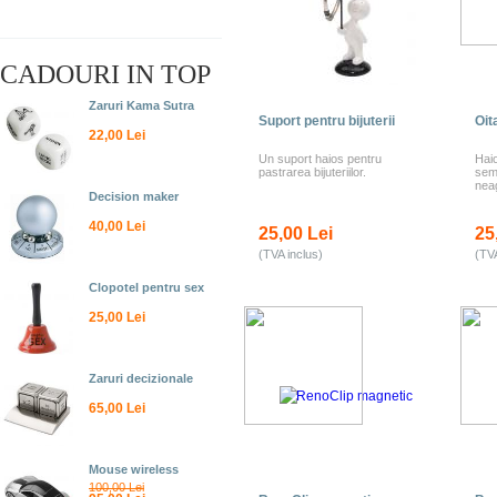
CADOURI IN TOP
Zaruri Kama Sutra
Suport pentru bijuterii
Oit
22,00 Lei
Un suport haios pentru
Hai
pastrarea bijuteriilor.
semn
neag
Decision maker
40,00 Lei
25,00 Lei
25
(TVA inclus)
(TVA
Clopotel pentru sex
25,00 Lei
Zaruri decizionale
65,00 Lei
Mouse wireless
100,00 Lei