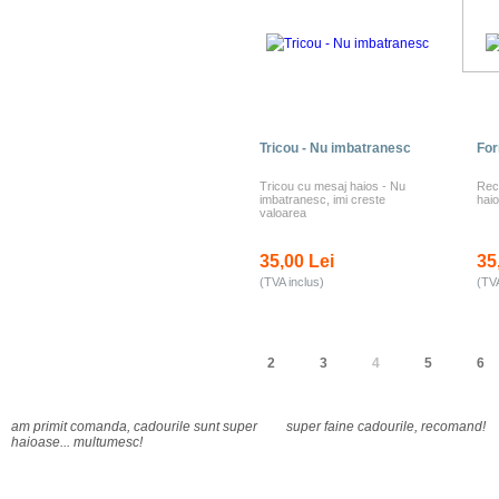
Tricou - Nu imbatranesc
For
Tricou cu mesaj haios - Nu
Rec
imbatranesc, imi creste
haio
valoarea
35,00 Lei
35
(TVA inclus)
(TVA
2
3
4
5
6
am primit comanda, cadourile sunt super
super faine cadourile, recomand!
haioase... multumesc!