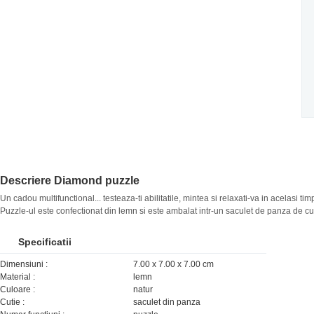
Descriere Diamond puzzle
Un cadou multifunctional... testeaza-ti abilitatile, mintea si relaxati-va in acelasi timp
Puzzle-ul este confectionat din lemn si este ambalat intr-un saculet de panza de c
Specificatii
Dimensiuni :
7.00 x 7.00 x 7.00 cm
Material :
lemn
Culoare :
natur
Cutie :
saculet din panza