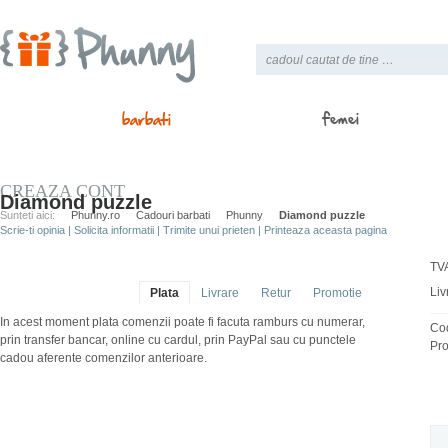
femei
barbati
CREAZA CONT
Diamond puzzle
Sunteti aici:
Phunny.ro
Cadouri barbati
Phunny
Diamond puzzle
Scrie-ti opinia
|
Solicita informatii
|
Trimite unui prieten
|
Printeaza aceasta pagina
TVA
Liv
Plata
Livrare
Retur
Promotie
In acest moment plata comenzii poate fi facuta ramburs cu numerar,
Co
prin transfer bancar, online cu cardul, prin PayPal sau cu punctele
Pro
cadou aferente comenzilor anterioare.