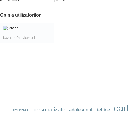
Numar functiuni :
puzzle
Opinia utilizatorilor
bazat pe0 review-uri
cad
personalizate
adolescenti
ieftine
antistress