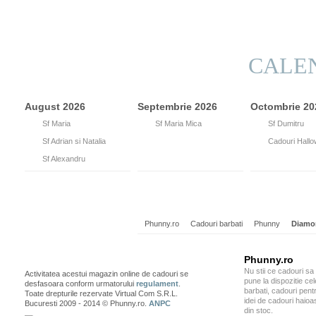
CALE
August 2026
Septembrie 2026
Octombrie 20
15
Sf Maria
8
Sf Maria Mica
26
Sf Dumitru
26
Sf Adrian si Natalia
31
Cadouri Hall
30
Sf Alexandru
Phunny.ro
Cadouri barbati
Phunny
Diamo
Phunny.ro
Nu stii ce cadouri sa
Activitatea acestui magazin online de cadouri se
pune la dispozitie ce
desfasoara conform urmatorului
regulament
.
barbati, cadouri pentr
Toate drepturile rezervate Virtual Com S.R.L.
idei de cadouri haioa
Bucuresti 2009 - 2014 © Phunny.ro.
ANPC
din stoc.