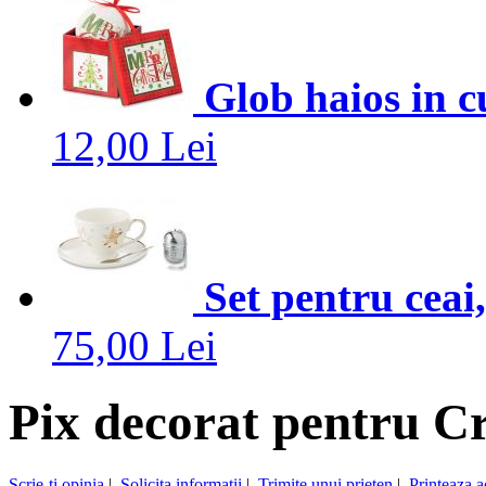
Glob haios in c
12,00 Lei
Set pentru cea
75,00 Lei
Pix decorat pentru C
Scrie-ti opinia
|
Solicita informatii
|
Trimite unui prieten
|
Printeaza a