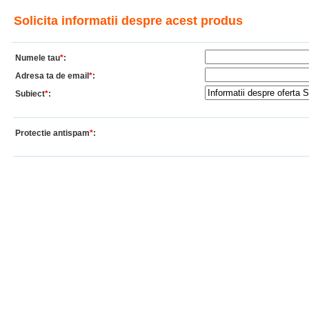
Solicita informatii despre acest produs
Numele tau
*
:
Adresa ta de email
*
:
Subiect
*
:
Protectie antispam
*
: